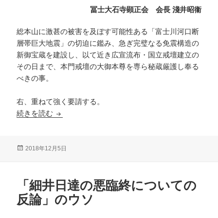
冨士大石寺顕正会 会長 淺井昭衞
総本山に激甚の被害を及ぼす可能性ある「富士川河口断
層帯巨大地震」の切迫に鑑み、急ぎ完璧なる免震構造の
新御宝蔵を建設し、以て近き広宣流布・国立戒壇建立の
その日まで、本門戒壇の大御本尊を専ら秘蔵厳護し奉る
べきの事。
右、重ねて強く要請する。
建白書
続きを読む
投
2018年12月5日
稿
日:
「細井日達の悪臨終についての
反論」のウソ