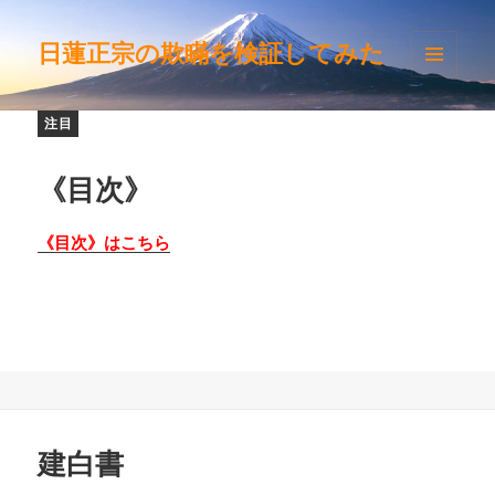
日蓮正宗の欺瞞を検証してみた
メニュ
ーとウ
ィジェ
注目
ット
《目次》
《目次》はこちら
建白書