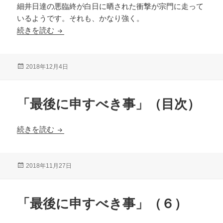
細井日達の悪臨終が白日に晒された衝撃が宗門に走って
いるようです。それも、かなり強く。
「細井日達の悪臨終についての反論」のウソ
続きを読む
投
2018年12月4日
稿
日:
「最後に申すべき事」（目次）
「最後に申すべき事」（目次）
続きを読む
投
2018年11月27日
稿
日:
「最後に申すべき事」（６）