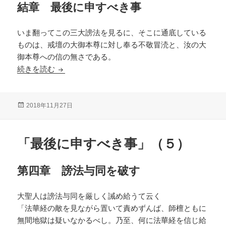
結章 最後に申すべき事
いま翻ってこの三大謗法を見るに、そこに通底している
ものは、戒壇の大御本尊に対し奉る不敬冒涜と、汝の大
御本尊への信の無さである。
「最後に申すべき事」（６）
続きを読む
投
2018年11月27日
稿
日:
「最後に申すべき事」（５）
第四章 謗法与同を破す
大聖人は謗法与同を厳しく誡め給うて云く
「法華経の敵を見ながら置いて責めずんば、師檀ともに
無間地獄は疑いなかるべし。乃至、何に法華経を信じ給