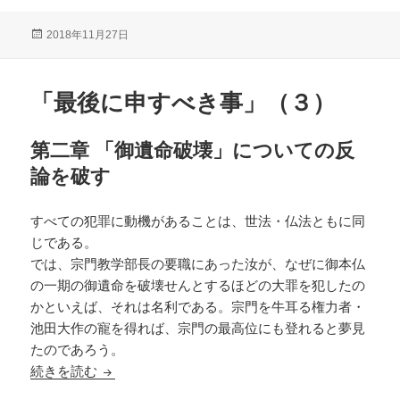
投
2018年11月27日
稿
日:
「最後に申すべき事」（３）
第二章 「御遺命破壊」についての反
論を破す
すべての犯罪に動機があることは、世法・仏法ともに同
じである。
では、宗門教学部長の要職にあった汝が、なぜに御本仏
の一期の御遺命を破壊せんとするほどの大罪を犯したの
かといえば、それは名利である。宗門を牛耳る権力者・
池田大作の寵を得れば、宗門の最高位にも登れると夢見
たのであろう。
「最後に申すべき事」（３）
続きを読む