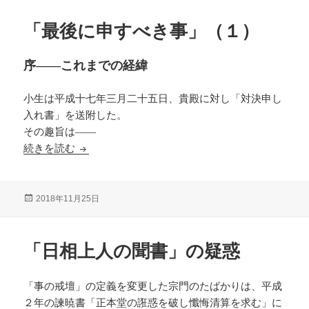
日:
「最後に申すべき事」（１）
序――これまでの経緯
小生は平成十七年三月二十五日、貴殿に対し「対決申し
入れ書」を送附した。
その趣旨は――
「最後に申すべき事」（１）
続きを読む
投
2018年11月25日
稿
日:
「日相上人の聞書」の疑惑
「事の戒壇」の定義を変更した宗門のたばかりは、平成
２年の諫暁書「正本堂の誑惑を破し懺悔清算を求む」に