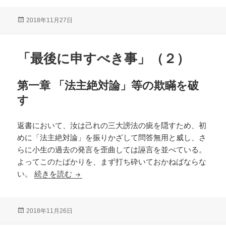
投
2018年11月27日
稿
日:
「最後に申すべき事」（２）
第一章 「法主絶対論」等の欺瞞を破
す
返書において、汝は己れの三大謗法の疵を隠すため、初
めに「法主絶対論」を振りかざして問答無用と威し、さ
らに小生の過去の発言を歪曲しては誣言を並べている。
よってこのたばかりを、まず打ち砕いておかねばならな
「最後に申すべき事」（２）
い。
続きを読む
投
2018年11月26日
稿