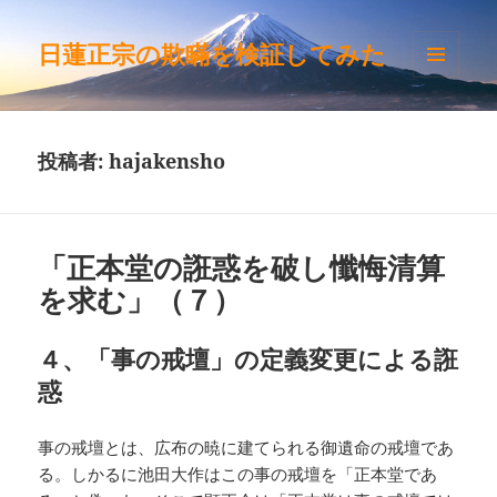
日蓮正宗の欺瞞を検証してみた
メニュ
ーとウ
ィジェ
ット
投稿者:
hajakensho
「正本堂の誑惑を破し懺悔清算
を求む」（７）
４、「事の戒壇」の定義変更による誑
惑
事の戒壇とは、広布の暁に建てられる御遺命の戒壇であ
る。しかるに池田大作はこの事の戒壇を「正本堂であ