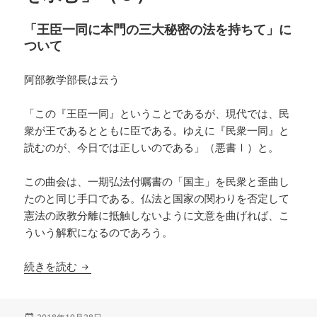
「王臣一同に本門の三大秘密の法を持ちて」に
ついて
阿部教学部長は云う
「この『王臣一同』ということであるが、現代では、民
衆が王であるとともに臣である。ゆえに『民衆一同』と
読むのが、今日では正しいのである」（悪書Ⅰ）と。
この曲会は、一期弘法付嘱書の「国主」を民衆と歪曲し
たのと同じ手口である。仏法と国家の関わりを否定して
憲法の政教分離に抵触しないように文意を曲げれば、こ
ういう解釈になるのであろう。
「正本堂の誑惑を破し懺悔清算を求む」（５）
続きを読む
投