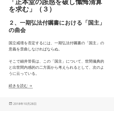
「正本堂の誑惑を破し懺悔清算
を求む」（３）
２、一期弘法付嘱書における「国主」
の曲会
国立戒壇を否定するには、一期弘法付嘱書の「国主」の
意義を歪曲しなければならぬ。
そこで細井管長は、この「国主」について、世間儀典的
と出世間内感的の二方面から考えられるとして、次のよ
うに云っている。
「正本堂の誑惑を破し懺悔清算を求む」（３）
続きを読む
投
2018年10月28日
稿
日: