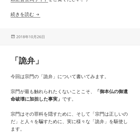
「国立戒壇は本宗の教義ではない」のウソ（１）
続きを読む
投
2018年10月26日
稿
日:
「詭弁」
今回は宗門の「詭弁」について書いてみます。
宗門が最も触れられたくないことこそ、
「御本仏の御遺
命破壊に加担した事実」
です。
宗門はその罪科を隠すために、そして「宗門は正しいの
だ」と人々を騙すために、実に様々な「詭弁」を駆使し
ます。