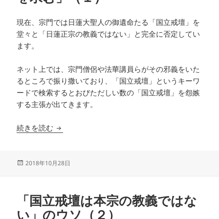
現在、宗門では日蓮大聖人の御遺命たる「国立戒壇」を
堂々と「日蓮正宗の教義ではない」と完全に否定してい
ます。
ネット上では、宗門僧侶や法華講員らがその邪義をいた
るところで振り撒いており、「国立戒壇」というキーワ
ードで検索するとおびただしい数の「国立戒壇」を怨嫉
する主張が出てきます。
「正本堂の誑惑を破し懺悔清算を求む」（１）
続きを読む
投
2018年10月28日
稿
日:
「国立戒壇は本宗の教義ではな
い」のウソ（２）