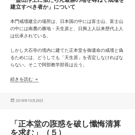
建立すべき者か」について
本門戒壇建立の場所は、日本国の中には富士山、富士山
の中には南麓の勝地・天生原と、日興上人以来歴代上人
は伝承されている。
しかし大石寺の境内に建てた正本堂を御遺命の戒壇と偽
るためには、どうしても「天生原」を否定しなければな
らない。そこで阿部教学部長は云う。
「正本堂の誑惑を破し懺悔清算を求む」（６）
続きを読む
投
2018年10月28日
稿
日:
「正本堂の誑惑を破し懺悔清算
を求む」（５）