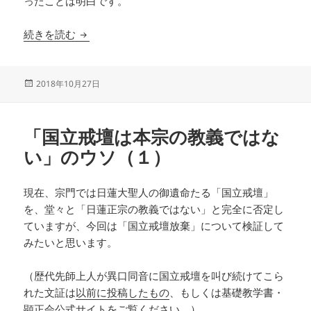
ったことは明白です。
「国立戒壇は本宗の教義ではない」のウソ（２）
続きを読む
投
2018年10月27日
稿
日:
「国立戒壇は本宗の教義ではな
い」のウソ（１）
現在、宗門では日蓮大聖人の御遺命たる「国立戒壇」
を、堂々と「日蓮正宗の教義ではない」と完全に否定し
ていますが、今回は「国立戒壇放棄」について検証して
みたいと思います。
（歴代先師上人が異口同音に国立戒壇を叫び続けてこら
れた文証は
以前に投稿したもの
、もしくは基礎教学書・
顕正会公式サイト
をご覧ください。）