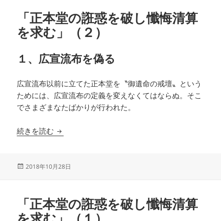
「正本堂の誑惑を破し懺悔清算
を求む」（２）
１、広宣流布を偽る
広宣流布以前に立てた正本堂を〝御遺命の戒壇〟という
ためには、広宣流布の定義を変えなくてはならぬ。そこ
でさまざまなたばかりが行われた。
「正本堂の誑惑を破し懺悔清算を求む」（２）
続きを読む
投
2018年10月28日
稿
日:
「正本堂の誑惑を破し懺悔清算
を求む」（１）