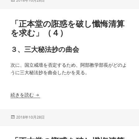
2018年10月28日
稿
日:
「正本堂の誑惑を破し懺悔清算
を求む」（４）
３、三大秘法抄の曲会
次に、国立戒壇を否定するため、阿部教学部長がどのよ
うに三大秘法抄を曲会したかを見る。
「正本堂の誑惑を破し懺悔清算を求む」（４）
続きを読む
投
2018年10月28日
稿
日: