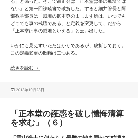
る」と偽った。そこで顕正会は「正本堂は事の戒壇では
ない」と第一回諫暁書で破折した。すると細井管長と阿
部教学部長は「戒壇の御本尊のまします所は、いつでも
どこでも事の戒壇である」と定義を変更して、だから
「正本堂は事の戒壇といえる」と云い出した。
いかにも見えすいたたばかりであるが、破折しておく。
この定義変更の欺瞞は二つある。
「正本堂の誑惑を破し懺悔清算を求む」（７）
続きを読む
投
2018年10月28日
稿
日:
「正本堂の誑惑を破し懺悔清算
を求む」（６）
「霊山浄土に似たらん最勝の地を尋ねて戒壇を